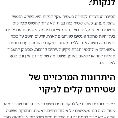
לנקות
?
הסיבה המרכזית לבחירה בשטיח שקל לנקות היא השקט הנפשי
שהוא מעניק. כשיש שטיח כזה בבית, לא צריך לחשוש מכל כוס
שנשפכת או מנעליים בוציות שמטיילות פנימה. משפחות עם ילדים,
בעלי חיות מחמד ואנשים שאוהבים לארח, יודעים היטב עד כמה
שטיח כזה משנה את כללי המשחק. במקום להתמודד עם כתמים
שנשארים או להזמין חברת ניקיון לעיתים קרובות, מספיק להעביר
מטלית לחה או לשאוב באופן פשוט, מה שחוסך גם זמן וגם כסף
לאורך זמן.
היתרונות המרכזיים של
שטיחים קלים לניקוי
כאשר בוחרים שטיח קל לניקוי נהנים משורה של יתרונות שברור מהר
מאוד כמה הם משפיעים על איכות החיים. ראשית, תחזוקה פשוטה
וקלה – לא צריך להסתבך עם הוראות ניקוי מורכבות או לחשוש מכל