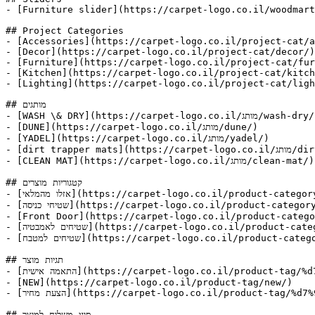
- [Furniture slider](https://carpet-logo.co.il/woodmart
## Project Categories

- [Accessories](https://carpet-logo.co.il/project-cat/a
- [Decor](https://carpet-logo.co.il/project-cat/decor/)

- [Furniture](https://carpet-logo.co.il/project-cat/fur
- [Kitchen](https://carpet-logo.co.il/project-cat/kitch
- [Lighting](https://carpet-logo.co.il/project-cat/ligh
## מותגים

- [WASH \& DRY](https://carpet-logo.co.il/מותג/wash-dry/)

- [DUNE](https://carpet-logo.co.il/מותג/dune/)

- [YADEL](https://carpet-logo.co.il/מותג/yadel/)

- [dirt trapper mats](https://carpet-logo.co.il/מותג/dirt-trapper-mats/)

- [CLEAN MAT](https://carpet-logo.co.il/מותג/clean-mat/)

## קטגוריות מוצרים

- [אזלו מהמלאי](https://carpet-logo.co.il/product-category/%d7%90%d7%96%d7%9c%d7%95-%d7%9e%d7%94%d7%9e%d7%9c%d7%90%d7%99/)

- [שטיחי כניסה](https://carpet-logo.co.il/product-category/home-mats/entrance-mats/)

- [Front Door](https://carpet-logo.co.il/product-catego
- [שטיחים לאמבטיה](https://carpet-logo.co.il/product-category/home-mats/%d7%a9%d7%98%d7%99%d7%97%d7%99%d7%9d-%d7%9c%d7%90%d7%9e%d7%91%d7%98%d7%99%d7%94/)

- [שטיחים למטבח](https://carpet-logo.co.il/product-category/home-mats/%d7%a9%d7%98%d7%99%d7%97%d7%99%d7%9d-%d7%9c%d7%9e%d7%98%d7%91%d7%97/)

## תגיות מוצר

- [התאמה אישית](https://carpet-logo.co.il/product-tag/%d7%94%d7%aa%d7%90%d7%9e%d7%94-%d7%90%d7%99%d7%a9%d7%99%d7%aa/)

- [NEW](https://carpet-logo.co.il/product-tag/new/)

- [הצעת מחיר](https://carpet-logo.co.il/product-tag/%d7%94%d7%a6%d7%a2%d7%aa-%d7%9e%d7%97%d7%99%d7%a8/)

## סוגי משלוח למוצר
