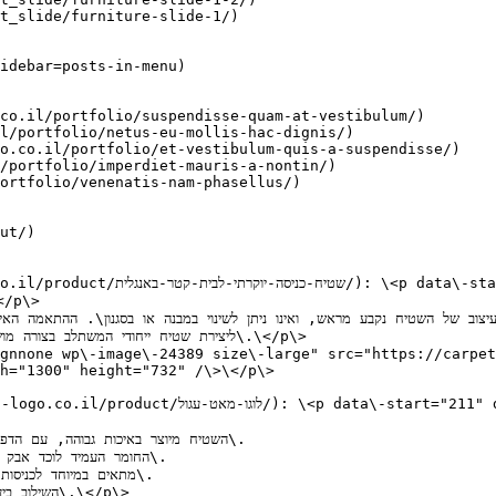
t_slide/furniture-slide-1/)

idebar=posts-in-menu)

co.il/portfolio/suspendisse-quam-at-vestibulum/)

l/portfolio/netus-eu-mollis-hac-dignis/)

o.co.il/portfolio/et-vestibulum-quis-a-suspendisse/)

/portfolio/imperdiet-mauris-a-nontin/)

ortfolio/venenatis-nam-phasellus/)

ut/)

gnnone wp\-image\-24389 size\-large" src="https://carpet
h="1300" height="732" /\>\</p\>

השטיח מיוצר באיכות גבוהה, עם הדפס\.

החומר העמיד לוכד אבק\.

מתאים במיוחד לכניס\.

ה\.\</p\>
