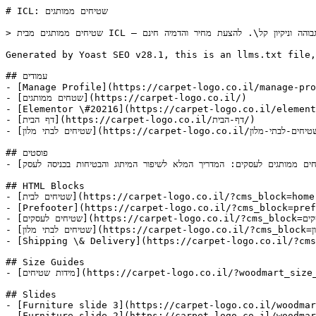
# ICL: שטיחים ממותגים

> שטיחים ממותגים מבית ICL – פתרון מושלם לכניסה מעוצבת וממותגת\. עיצובים בהתאמה אישית, עמידות גבוהה וניקיון קל\. להצעת מחיר והדמיה חינם\.

Generated by Yoast SEO v28.1, this is an llms.txt file,
## עמודים

- [Manage Profile](https://carpet-logo.co.il/manage-pro
- [שטחים ממותגים](https://carpet-logo.co.il/)

- [Elementor \#20216](https://carpet-logo.co.il/element
- [דף הבית](https://carpet-logo.co.il/דף-הבית/)

- [שטיחים לבתי מלון](https://carpet-logo.co.il/שטיחים-לבתי-מלון/)

## פוסטים

- [שטיחים ממותגים לעסקים: המדריך המלא לשיפור המיתוג והבטיחות בכניסה לעסק](https://carpet-logo.co.il/בלוג/שטיחים-ממותגים-לעסקים-המדריך-המלא-לשי/)

## HTML Blocks

- [שטיחים לבית](https://carpet-logo.co.il/?cms_block=home-mats)

- [Prefooter](https://carpet-logo.co.il/?cms_block=pref
- [שטיחים לעסקים](https://carpet-logo.co.il/?cms_block=שטיחים-לעסקים)

- [שטיחים לבתי מלון](https://carpet-logo.co.il/?cms_block=שטיחים-לבתי-מלון)

- [Shipping \& Delivery](https://carpet-logo.co.il/?cms
## Size Guides

- [מידות שטיחים](https://carpet-logo.co.il/?woodmart_size_guide=size-and-packaging-guidelines)

## Slides

- [Furniture slide 3](https://carpet-logo.co.il/woodmar
- [Furniture slide 2](https://carpet-logo.co.il/woodmar