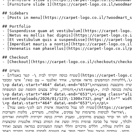
- [Furniture slide 1](https://carpet-logo.co.il/woodmar
## Sidebars

- [Posts in menu](https://carpet-logo.co.il/?woodmart_s
## Portfolio

- [Suspendisse quam at vestibulum](https://carpet-logo.
- [Netus eu mollis hac dignis](https://carpet-logo.co.i
- [Et vestibulum quis a suspendisse](https://carpet-log
- [Imperdiet mauris a nontin](https://carpet-logo.co.il
- [Venenatis nam phasellus](https://carpet-logo.co.il/p
## Checkout

- [Checkout](https://carpet-logo.co.il/checkouts/checko
## מוצרים

- [שטיח כניסה יוקרתי לבית \- קטר באנגלית](https://carpet-logo.co.il/product/שטיח-כניסה-יוקרתי-לבית-קטר-באנגלית/): \<p data\-start="287" data\-end="462"\>שטיח כניסה מעוצב לבית,  פתרון אידיאלי 
ללקוחות המחפשים מראה אסתטי, אחיד ואלגנטי – עם טאץ’ אישי ומכובד\.\</p\>

\<p data\-start="464" data\-end="653"\>העיצוב של השטיח נקבע מראש, ואינו ניתן לשינוי במבנה או בסגנון\. ההתאמה האישית מתבצעת באמצעות \<strong data\-start="555" data\-end="600"\>בחירת 
המידה, שילוב צבעים והוספת שם המשפחה\</strong\>, ליצירת שטיח ייחודי המשתלב בצורה מושלמת בכניסה לבית\.\</p\>

\<p data\-start="464" data\-end="653"\>\<img class="ali
content/uploads/2026/01/123\-1300x732\.png" alt="" widt
\<p data\-start="464" data\-end="653"\>\</p\>

- [שטיח לוגו עגול בהתאמה אישית דגם לוגו\-מאט עגול](https://carpet-logo.co.il/product/לוגו-מאט-עגול/): \<p data\-start="211" data\-end="692"\>שטיח לוגו עגול במגוון רחב של גדלים לבחירתכם\. 
אידיאלי לכניסות מרשימות של עסקים, אולמות, משרדים, מלונות ותערוכות\.

 לוגו חד וברור בצבעים מרהיבים, ומעניק חוויית כניסה יוקרתית ללקוחות ואורחים
 ולכלוך, שומר על סביבה פנימית נקייה ומציג את המותג בצורה אלגנטית ומקצועית
ות עם דלתות עגולות, חללים מרכזיים וחללי תצוגה המעוניינים במראה מעוצב ואחיד
שילוב בין מיתוג, עמידות ועיצוב עגול ייחודי הופך את השטיח לפתרון פרקטי ויוקרתי כאחד