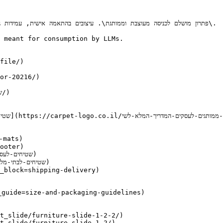
 meant for consumption by LLMs.

file/)

or-20216/)

ooter)

_block=shipping-delivery)

t_slide/furniture-slide-1-2-2/)

t_slide/furniture-slide-1-2/)
