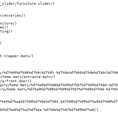
_slider/furniture-slider/)

ccessories/)

niture/)

en/)

ting/)

ry/front-door/)
