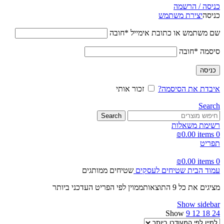
כניסה / הרשמה
כניסה
יצירת משתמש
שם משתמש או כתובת אימייל
*
חובה
סיסמה
*
חובה
כניסה
איבדת את הסיסמה?
זכור אותי
Search
Search
רשימת משאלות
₪
0.00
items
0
תפריט
₪
0.00
items
0
עמוד הבית
שטיחים לעסקים
שטיחים ממותגים
מציגים את כל ⁦9⁩ התוצאות
ממוין לפי הפריט העדכני ביותר
Show sidebar
Show
9
12
18
24