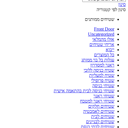
סינון
סינון לפי קטגוריה
שטיחים ממותגים
Front Door
Uncategorized
אזלו מהמלאי
אריחי שטיחים
ייבוא
כל המוצרים
עגלות בל בוי ממותג
ראנר למסדרון
שטיח כניסה ללובי
שטיח למעליות
שטיח פרופילי
שטיחי כניסה
שטיחי כניסה לבית בהתאמה אישית
שטיחי ראנר
שטיחי ראנר למטבח
שטיחים חלקים
שטיחים לאמבטיה
שטיחים לבית
שטיחים לבניינים
שטיחים לבתי כנסת