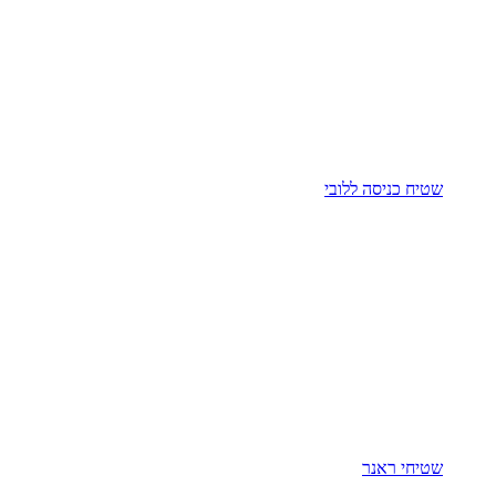
שטיח כניסה ללובי
שטיחי ראנר