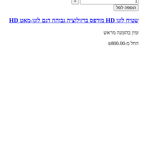
הוספה לסל
שטיח לוגו HD מודפס ברזולוציה גבוהה דגם לוגו-מאט HD
זמין בהזמנה מראש
החל מ-
800.00
₪