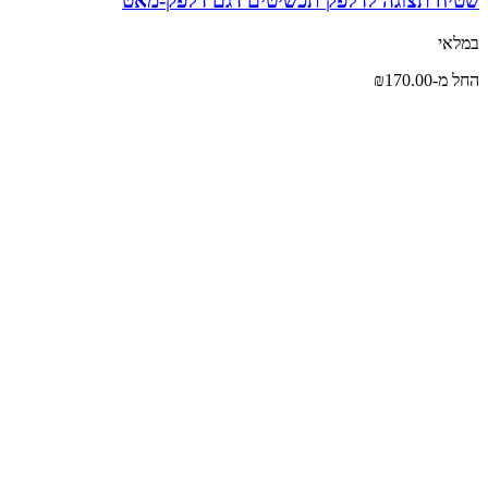
שטיח תצוגה לדלפק תכשיטים דגם דלפק-מאט
במלאי
החל מ-
170.00
₪