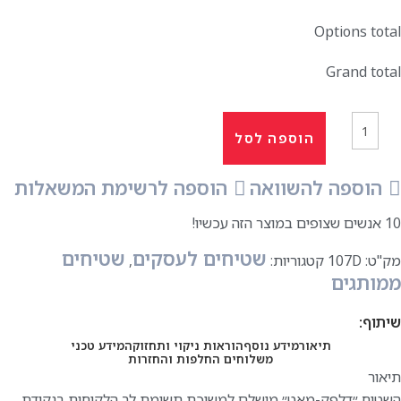
Options total
Grand total
הוספה לסל
הוספה להשוואה
הוספה לרשימת המשאלות
10
אנשים שצופים במוצר הזה עכשיו!
שטיחים לעסקים
שטיחים
מק"ט:
107D
קטגוריות:
,
ממותגים
שיתוף:
תיאור
מידע נוסף
הוראות ניקוי ותחזוקה
מידע טכני
משלוחים החלפות והחזרות
תיאור
השטיח ״דלפק-מאט״ מושלם למשיכת תשומת לב הלקוחות בנקודת