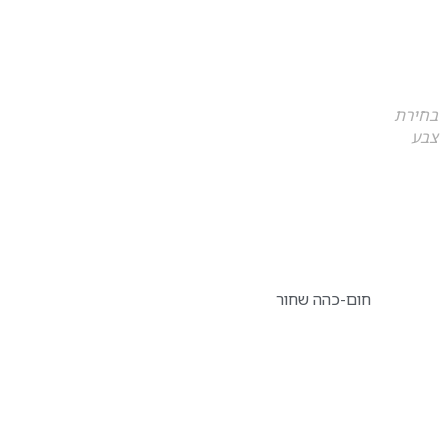
בחירת
צבע
חום-כהה שחור