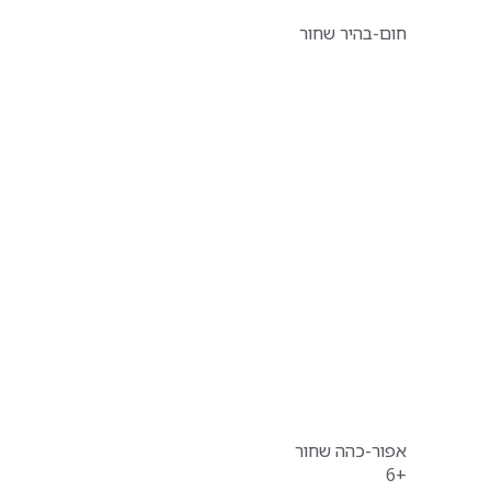
חום-בהיר שחור
אפור-כהה שחור
+6