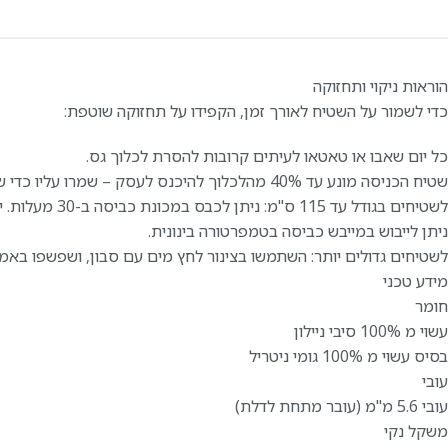
הוראות ניקוי ותחזוקה
כדי לשמור על השטיח לאורך זמן, הקפידו על תחזוקה שוטפת:
כל יום שאבו או טאטאו לעיתים קרובות להסרת לכלוך גס.
שטיח הכניסה מונע עד 40% מהלכלוך להיכנס לעסק – שמרו עליו כדי שימשיך למלא את תפקידו.
לשטיחים בגודל עד 115 ס"מ: ניתן לכבס במכונת כביסה ב-30 מעלות. יש לוודא ייבוש מלא.
ניתן לייבוש במייבש כביסה בטמפרטורה בינונית.
לשטיחים גדולים יותר: השתמשו בצינור לחץ מים עם סבון, ושפשפו באמ
מידע טכני
חומר
עשוי מ 100% סיבי ניילון
בסיס עשוי מ 100% גומי ניטריל
עובי
עובי 5.6 מ"מ (עובר מתחת לדלת)
משקל נקי