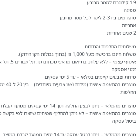
1.9 קילוגרם למטר מרובע
ספיגה
סופג מים ביו 2-3 ליטר לכל מטר מרובע
אחריות
2 שנים אחריות
משלוחים החלפות והחזרות
משלוח חינם ברכישה מעל 1,000 ₪ (בתוך גבולות הקו הירוק).
איסוף עצמי – ללא עלות, בתיאום מראש מכתובתנו: תל גיבורים 5, תל אביב.
זמני אספקה
מידות וצבעים קיימים במלאי – עד 5 ימי עסקים.
מוצרים בהתאמה אישית (מידות ו/או צבעים מיוחדים) – בין 20 ל-40 ימי עסקים.
החלפות
מוצרים מהמלאי – ניתן לבצע החלפה תוך 14 ימי עסקים ממועד קבלת המוצר, ובתנאי שלא נעשה בו שימוש.
מוצרים בהתאמה אישית – לא ניתן להחליף שטיחים שיוצרו לפי בקשה מי
ביטול עסקה
מוצרים מהמלאי – ניתן לבטל עסקה עד 14 ימים ממועד קבלת המוצר, בהתאם לחוק הגנת הצרכן, תשמ"א–1981, באמצעות הודעה בכתב או בדוא"ל לספק.