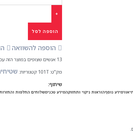
הוספה לסל
הוספה להשוואה
הו
13
אנשים שצופים במוצר הזה עכש
שטיחים
מק"ט:
101T
קטגוריות:
שיתוף:
יאור
מידע נוסף
הוראות ניקוי ותחזוקה
מידע טכני
משלוחים החלפות והחזרות
.