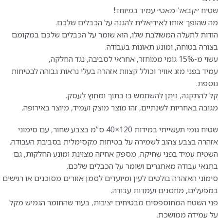
שטיח ״קבאל-מאט״ עמיד במיוחד!
מה שהופך אותו לאידיאלית להגנה על הכבלים שלכם.
הודות לתעלה המשולבת שלו, הוא שומר על הכבלים שלכם במקומם
בצורה בטוחה, ומונע תאונות בעבודה.
עשוי מ-15% גומי ממוחזר, אחראי לסביבה, נגד החלקה,
עמיד בפני מזג אוויר וכולל קצוות אזהרה בעלי נראות גבוהה לבטיחות
נוספת.
קל להתקנה, ניתן להשתמש בו בתוך ומחוץ לעסק.
מגובה באחריות לשנתיים, זהו מוצר מוצק ועמיד, מיוצר באירופה.
שטיח גומי תעשייתי במידות 120×40 ס”מ בצבע שחור, עם סימוני
אזהרה בצבע צהוב לשמירה על בטיחות מקסימלית בסביבת העבודה.
השטיח עמיד בפני שחיקה, מספק אחיזה מצוינת ומונע החלקות, גם
בתנאי עבודה מאתגרים ושומר על הכבלים שלכם.
סימוני האזהרה בולטים לעין ומיועדים לסמן אזורים מסוכנים או רגישים
במפעלים, מחסנים ועמדות עבודה.
פני השטח המחוספסים מבטיחים יציבות, בעוד שהחומר הגמיש מקל
על עמידה ממושכת.