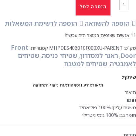
הוספה לסל
הוספה להשוואה
הוספה לרשימת המשאלות
11
אנשים שצופים במוצר הזה עכשיו!
Front
מק"ט:
MHPDES406010F000XU-PARENT
קטגוריות:
Door
ראנר למסדרון
שטיחי כניסה
שטיחים
,
,
,
לאמבטיה
שטיחים למטבח
,
שיתוף:
תיאור
מידע נוסף
הוראות ניקוי ותחזוקה
תיאור
חומר
משטח עליון: ‎100% פוליאמיד
חומר גב: ‎100% גומי ניטרילי
מידות