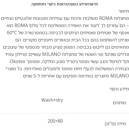
תיאור
מידע נוסף
הוראות ניקוי ותחזוקה
תיאור
מחצלות ROMA משלבות איכות עם עמידות וסגנונות אלגנטיים נצחיים
– הם עוזרים לך ליצור את האווירה המושלמת לכל סלון! ROMA הוא
אוסף של שטיחים ושטיחים הניתנים לכביסה בטמפרטורה של 60°C
שניתן להשתמש בהם בכל הבית ובאזורים חיצוניים מקורים. הם
מתאימים גם לייבוש בכביסה. המגוון מציע מבחר פנטסטי של עיצובים
וגדלים שונים! פני השטח של מחצלות MILANO עשויים מניילון עמיד
וקל לטיפול והגב עשוי מגומי ניטריל מונע החלקה, מוסמך Ökotex.
הבחירה המושלמת לבעלי חיות מחמד ולסובלים מאלרגיות. כל מוצרי
MILANO מיוצרים באירופה ומגיעים עם אחריות ל-5 שנים.
מידע נוסף
Wash+dry
מותגים
80×200
מידה (ס"מ)