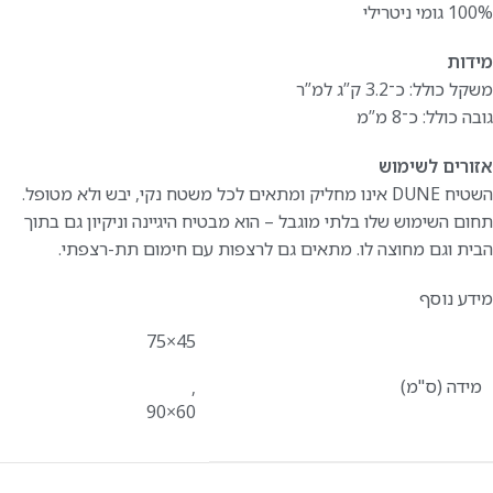
100% גומי ניטרילי
מידות
משקל כולל: כ־3.2 ק”ג למ”ר
גובה כולל: כ־8 מ”מ
אזורים לשימוש
השטיח DUNE אינו מחליק ומתאים לכל משטח נקי, יבש ולא מטופל.
תחום השימוש שלו בלתי מוגבל – הוא מבטיח היגיינה וניקיון גם בתוך
הבית וגם מחוצה לו. מתאים גם לרצפות עם חימום תת-רצפתי.
מידע נוסף
45×75
מידה (ס"מ)
,
60×90