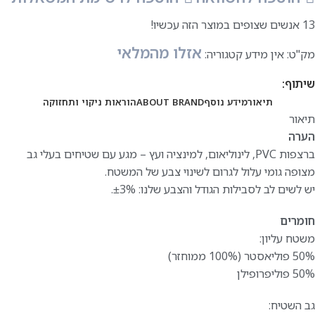
13
אנשים שצופים במוצר הזה עכשיו!
אזלו מהמלאי
מק"ט:
אין מידע
קטגוריה:
שיתוף:
תיאור
מידע נוסף
ABOUT BRAND
הוראות ניקוי ותחזוקה
תיאור
הערה
ברצפות PVC, לינוליאום, למינציה ועץ – מגע עם שטיחים בעלי גב
מצופה גומי עלול לגרום לשינוי צבע של המשטח.
יש לשים לב לסבילות הגודל והצבע שלנו: ±3%.
חומרים
משטח עליון:
50% פוליאסטר (100% ממוחזר)
50% פוליפרופילן
גב השטיח: