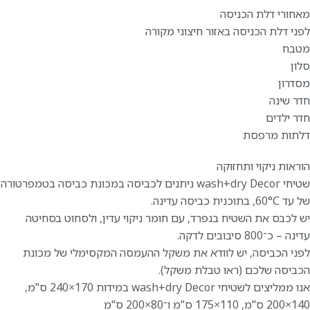
מאחורי דלת הכניסה
לפני דלת הכניסה באזור חיצוני מקורה
מטבח
סלון
מסדרון
חדר שינה
חדר ילדים
דלתות מרפסת
הוראות ניקוי ותחזוקה
שטיחי wash+dry Decor ניתנים לכביסה במכונת כביסה בטמפרטורה
של עד 60°C, בתוכנית כביסה עדינה.
יש לכבס את השטיח בנפרד, עם חומר ניקוי עדין, ולסחוט בסחיטה
עדינה – כ־800 סיבובים לדקה.
לפני הכביסה, יש לוודא את משקל ההעמסה המקסימלי של מכונת
הכביסה שלכם (ראו טבלת משקל).
אנו ממליצים לשטיחי wash+dry Decor במידות 170×240 ס"מ,
140×200 ס"מ, 110×175 ס"מ ו־80×200 ס"מ