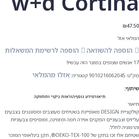
w+d Cortina
₪
47.50
המלאי אזל
הוספה להשוואה
הוספה לרשימת המשאלות
17
אנשים שצופים במוצר הזה עכשיו!
אזלו מהמלאי
מק"ט:
9010216062045
קטגוריה:
שיתוף:
תיאור
מידע נוסף
הוראות ניקוי ותחזוקה
תיאור
קולקציית DESIGN מאופיינת בשטיחים מעוצבים ומסוגננים בצבעים
עליזים וצבעוניים המקנים אוירה חמה ומזמינה, ומוסיפים צבעוניות
והרמוניה לחלל.
שטיחם אלו זכו בתקן של OEKO-TEX-100®️, תקן בינלאומי המוכר