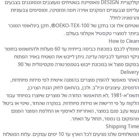
קולקציית DESIGN מאופיינת בשטיחים מעוצבים ומסוגננים בצבעים
עליזים וצבעוניים המקנים אוירה חמה ומזמינה, ומוסיפים צבעוניות
והרמוניה לחלל.
שטיחם אלו זכו בתקן של OEKO-TEX-100®️, תקן בינלאומי המוכר
ביותר למוצרי טקסטיל אקולוגי בעולם .
How to Clean
מומלץ לכבס במכונת כביסה בייתית עד 60 מעלות ולהתשמש בחומר
ניקוי המיועד לכביסה עדינה. ניתן לייבש את השטיח באויר הפתוח
במקום מוצל או במכונת ייבוש בטמפרטורה מקסימלית של 90.
Delivery
האתר מאפשר להזמין מוצרים בהזמנה אישית לפי מידות מיוחדות,
הדפסים, עיצובים וכיו”ב. ולכן, בהתאם לחוק הגנת הצרכן,
תשמ”א-1981 ,לא תתאפשר החזרה של מוצרים שיוצרו במיוחד עבור
הלקוח על פי דרישות או מידות מיוחדות. במקרה שהחזר, שינוי או ביטול
נעשו עקב פגם במוצר, האחריות לאיסוף או החלפת המוצר הפגום
מהמקום בו נמסר, תחול על האתר.
Shipping Time
המשלוחים שלנו מגיעים לכל הארץ עד 10 ימים עסקים. עלות המשלוח